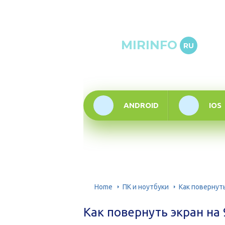
Онлай
MIRINFO
RU
инфор
техно
ANDROID
IOS
Home
ПК и ноутбуки
Как повернуть
Как повернуть экран на 