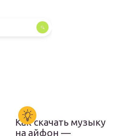
Как скачать музыку
на айфон —