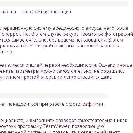
 экрана — не сложная операция
 операционную систему вредоносного вируса, некоторые
некорректно. В этом случае ракурс просмотра фотографий
ься самостоятельно, без ведома пользователя. В этом
ервоначальные настройки экрана, воспользовавшись
антов.
не является опцией первой необходимости. Однако иногда
менить параметры можно самостоятельно, не обращаясь
олнением простой операции легко справится даже
ет понадобиться при работе с фотографиями
ециалиста, и выполнить разворот самостоятельно никак
а ноутбук программу TeamViewer, позволяющую
ерационной системы, и позвонить в сервисный центр.