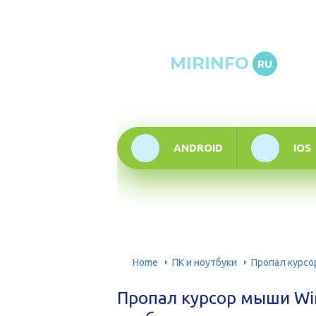
Онлай
MIRINFO
RU
инфор
техно
ANDROID
IOS
Home
ПК и ноутбуки
Пропал курсо
Пропал курсор мыши Win