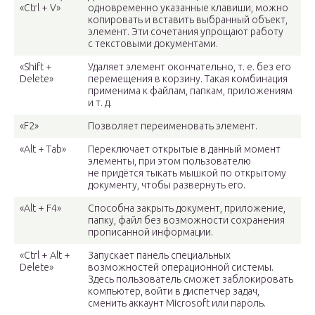
«Ctrl + V»
одновременно указанные клавиши, можно
копировать и вставить выбранный объект,
элемент. Эти сочетания упрощают работу
с текстовыми документами.
«Shift +
Удаляет элемент окончательно, т. е. без его
Delete»
перемещения в корзину. Такая комбинация
применима к файлам, папкам, приложениям
и т. д.
«F2»
Позволяет переименовать элемент.
«Alt + Tab»
Переключает открытые в данный момент
элементы, при этом пользователю
не придётся тыкать мышкой по открытому
документу, чтобы развернуть его.
«Alt + F4»
Способна закрыть документ, приложение,
папку, файл без возможности сохранения
прописанной информации.
«Ctrl + Alt +
Запускает панель специальных
Delete»
возможностей операционной системы.
Здесь пользователь сможет заблокировать
компьютер, войти в диспетчер задач,
сменить аккаунт Microsoft или пароль.