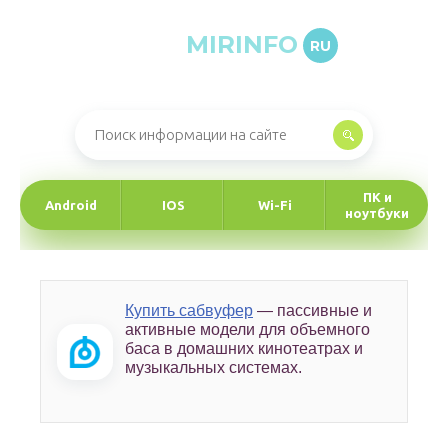
MIRINFO
RU
Онлайн-журнал про информационные технологии
ПК и
Android
IOS
Wi-Fi
ноутбуки
Купить сабвуфер
— пассивные и
активные модели для объемного
баса в домашних кинотеатрах и
музыкальных системах.