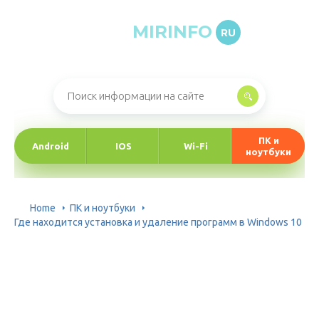
MIRINFO
RU
Онлайн-журнал про информационные технологии
ПК и
Android
IOS
Wi-Fi
ноутбуки
Home
ПК и ноутбуки
Где находится установка и удаление программ в Windows 10