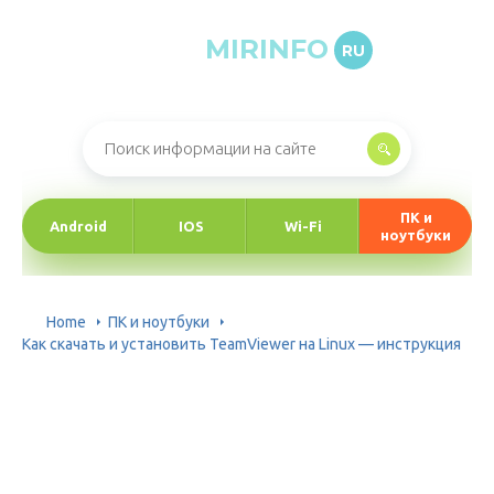
MIRINFO
RU
Онлайн-журнал про информационные технологии
ПК и
Android
IOS
Wi-Fi
ноутбуки
Home
ПК и ноутбуки
Как скачать и установить TeamViewer на Linux — инструкция