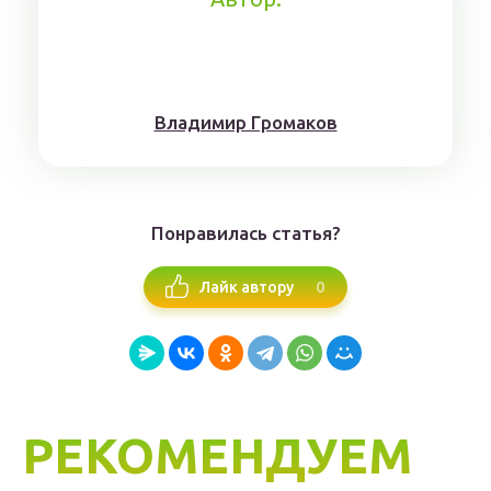
Влaдимиp Гpoмaкoв
Понравилась статья?
0
Лайк автору
РЕКОМЕНДУЕМ