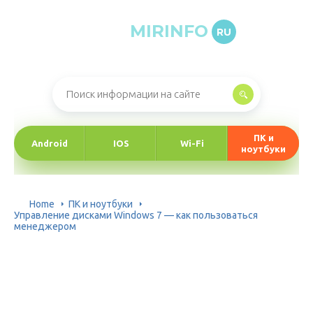
MIRINFO
RU
Онлайн-журнал про информационные технологии
ПК и
Android
IOS
Wi-Fi
ноутбуки
Home
ПК и ноутбуки
Управление дисками Windows 7 — как пользоваться
менеджером