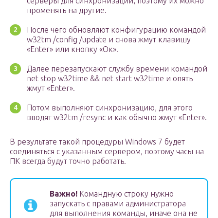
серверы для синхронизации, поэтому их можно
променять на другие.
После чего обновляют конфигурацию командой
w32tm /config /update и снова жмут клавишу
«Enter» или кнопку «Ок».
Далее перезапускают службу времени командой
net stop w32time && net start w32time и опять
жмут «Enter».
Потом выполняют синхронизацию, для этого
вводят w32tm /resync и как обычно жмут «Enter».
В результате такой процедуры Windows 7 будет
соединяться с указанным сервером, поэтому часы на
ПК всегда будут точно работать.
Важно!
Командную строку нужно
запускать с правами администратора
для выполнения команды, иначе она не