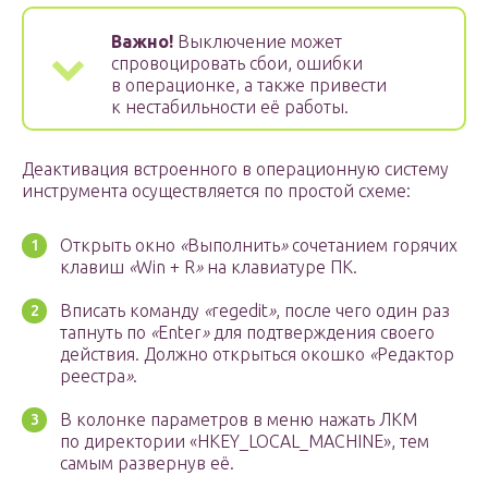
Важно!
Выключение может
спровоцировать сбои, ошибки
в операционке, а также привести
к нестабильности её работы.
Деактивация встроенного в операционную систему
инструмента осуществляется по простой схеме:
Открыть окно
«
Выполнить
»
сочетанием горячих
клавиш
«
Win + R
»
на клавиатуре ПК.
Вписать команду
«
regedit
»
, после чего один раз
тапнуть по
«
Enter
»
для подтверждения своего
действия. Должно открыться окошко
«
Редактор
реестра
»
.
В колонке параметров в меню нажать ЛКМ
по директории «HKEY_LOCAL_MACHINE», тем
самым развернув её.