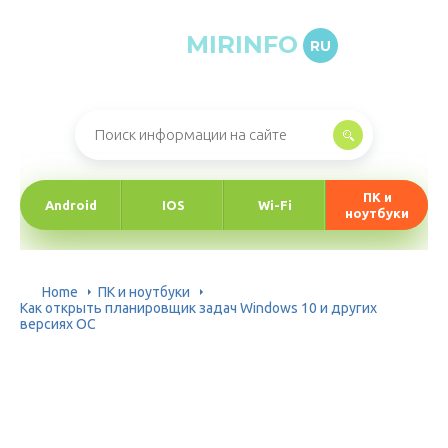
MIRINFO
RU
Онлайн-журнал про информационные технологии
ПК и
Android
IOS
Wi-Fi
ноутбуки
Home
ПК и ноутбуки
Как открыть планировщик задач Windows 10 и других
версиях ОС