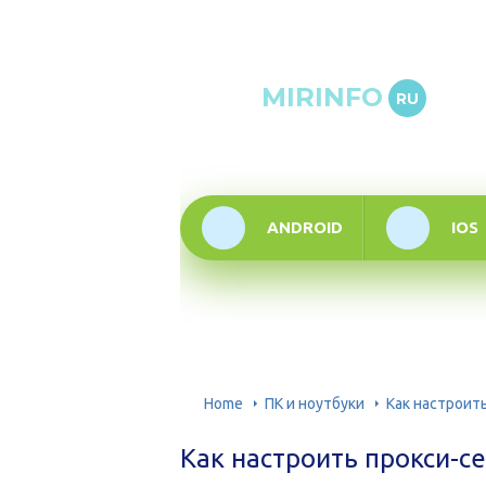
Онлай
MIRINFO
RU
инфор
техно
ANDROID
IOS
Home
ПК и ноутбуки
Как настроит
Как настроить прокси-с