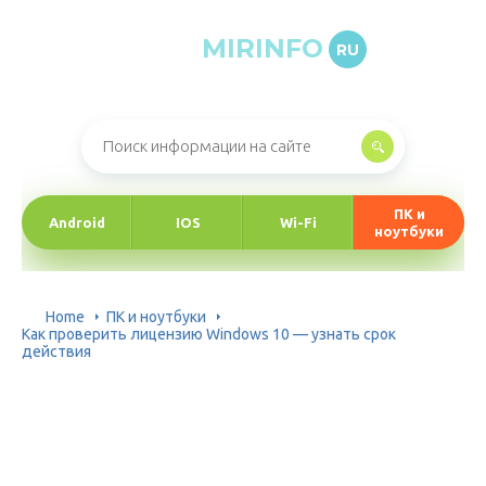
MIRINFO
RU
Онлайн-журнал про информационные технологии
ПК и
Android
IOS
Wi-Fi
ноутбуки
Home
ПК и ноутбуки
Как проверить лицензию Windows 10 — узнать срок
действия