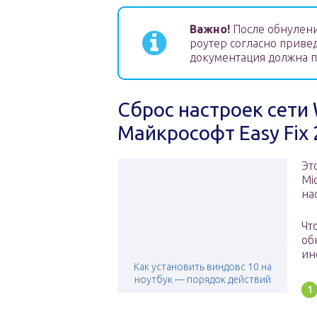
Важно!
После обнулени
роутер согласно приве
документация должна по
Сброс настроек сети
Майкрософт Easy Fix
Эт
Mi
на
Чт
об
ин
Как установить виндовс 10 на
ноутбук — порядок действий