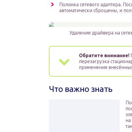
Поломка сетевого адаптера. По
автоматически сброшены, и пол
Удаление драйвера на сете
Обратите внимание!
П
перезагрузка стациона
применения внесённых
Что важно знать
По
по
эл
на
та