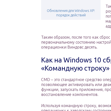
Та
Обновления для Windows ХP:
ро
порядок действий
по
ма
ад
Таким образом, после того как сбро
первоначальному состоянию настрой
операционки Виндовс десять.
Как на Windows 10 сб
«Командную строку»
CMD – это стандартное средство оп
позволяющее активировать или деа
функции, запускать приложения, пр
восстановление компонентов.
Используя командную строку, возмож
операционку к заводскому состоянию