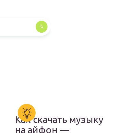
Как скачать музыку
на айфон —