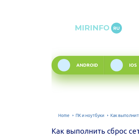
Онлай
MIRINFO
RU
инфор
техно
ANDROID
IOS
Home
ПК и ноутбуки
Как выполнит
Как выполнить сброс се