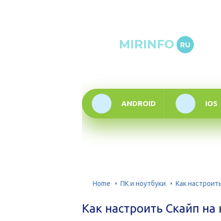
Онлай
MIRINFO
RU
инфор
техно
ANDROID
IOS
Home
ПК и ноутбуки
Как настроит
Как настроить Скайп на