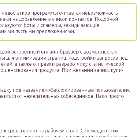
недостатков программы считается невозможность
аявки на добавление в список контактов. Подобной
ользуются боты и спамеры, закидывающие
вными пустыми предложениями.
шой встроенный онлайн-браузер с возможностью
ы для оптимизации страниц, подстройки запросов под
лей, а также отправки разработчику статистической
ршенствования продукта. При желании запись куки-
ладку под названием «Заблокированные пользователи».
виться от нежелательных собеседников. Надо просто
й
епосредственно на рабочем столе. С помощью этих
ль может вовремя узнавать о полученных сообщениях,