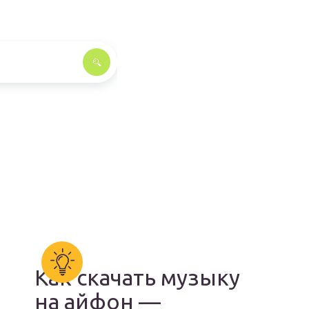
Как скачать музыку
на айфон —