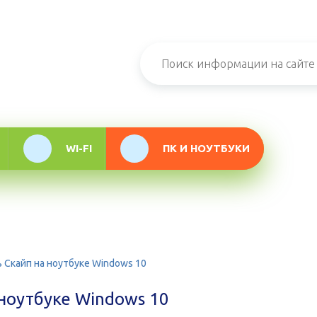
н-журнал про
мационные
логии
WI-FI
ПК И НОУТБУКИ
ь Скайп на ноутбуке Windows 10
 ноутбуке Windows 10