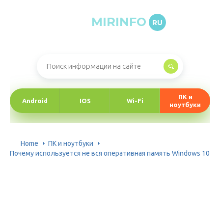
MIRINFO
RU
Онлайн-журнал про информационные технологии
ПК и
Android
IOS
Wi-Fi
ноутбуки
Home
ПК и ноутбуки
Почему используется не вся оперативная память Windows 10