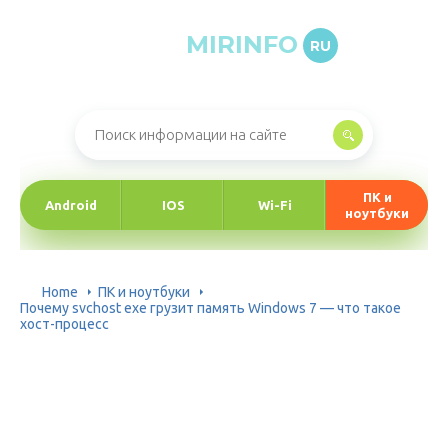
MIRINFO
RU
Онлайн-журнал про информационные технологии
ПК и
Android
IOS
Wi-Fi
ноутбуки
Home
ПК и ноутбуки
Почему svchost exe грузит память Windows 7 — что такое
хост-процесс