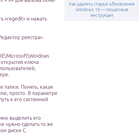
n + R» для вызова окна-
Как удалить старые обновления
Windows 10 — пошаговая
инструкция
ь «regedit» и нажать
Редактор реестра».
\Microsoft\Windows
ля открытия ключа
 пользователей,
ере.
е папки. Понять, какая
елю, просто. В параметре
 путь к его системной
димо выделить его
кже нужно сделать то же
ом диске C.