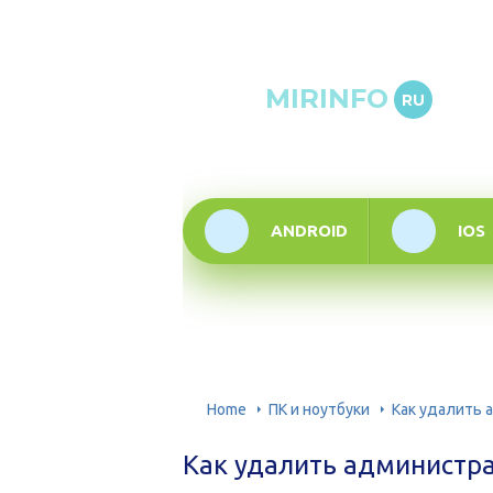
Онлай
MIRINFO
RU
инфор
техно
ANDROID
IOS
Home
ПК и ноутбуки
Как удалить 
Как удалить администр