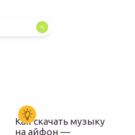
Как скачать музыку
на айфон —