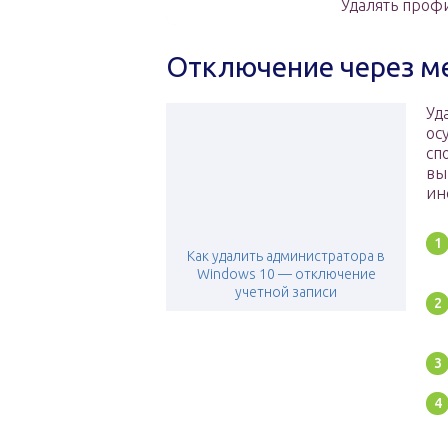
Удалять проф
Отключение через м
Уд
ос
сп
вы
ин
Как удалить администратора в
Windows 10 — отключение
учетной записи