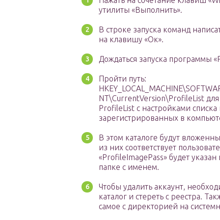
Нажать на сочетание клавиш «Wi
утилиты «Выполнить».
В строке запуска команд написат
на клавишу «Ок».
Дождаться запуска программы «
Пройти путь:
HKEY_LOCAL_MACHINE\SOFTWARE
NT\CurrentVersion\ProfileList д
ProfileList с настройками списка
зарегистрированных в компьют
В этом каталоге будут вложенны
из них соответствует пользоват
«ProfileImagePass» будет указан
папке с именем.
Чтобы удалить аккаунт, необхо
каталог и стереть с реестра. Та
самое с директорией на системн