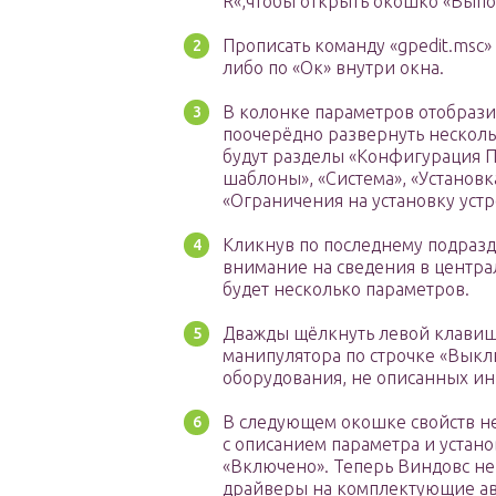
R«,чтобы открыть окошко «Выпо
Прописать команду «gpedit.msc» 
либо по «Ок» внутри окна.
В колонке параметров отобраз
поочерёдно развернуть несколь
будут разделы «Конфигурация 
шаблоны», «Система», «Установка
«Ограничения на установку устр
Кликнув по последнему подразд
внимание на сведения в централ
будет несколько параметров.
Дважды щёлкнуть левой клави
манипулятора по строчке «Выкл
оборудования, не описанных и
В следующем окошке свойств н
с описанием параметра и устано
«Включено». Теперь Виндовс не
драйверы на комплектующие ав