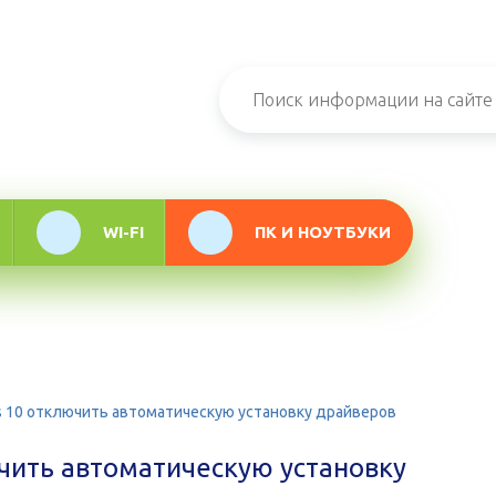
н-журнал про
мационные
логии
WI-FI
ПК И НОУТБУКИ
s 10 отключить автоматическую установку драйверов
чить автоматическую установку