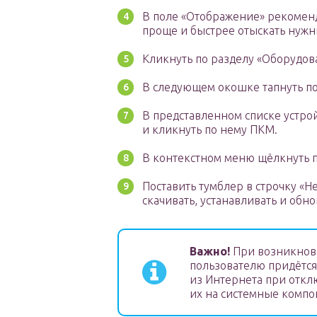
В поле «Отображение» рекоменд
проще и быстрее отыскать нужн
Кликнуть по разделу «Оборудова
В следующем окошке тапнуть по
В представленном списке устро
и кликнуть по нему ПКМ.
В контекстном меню щёлкнуть п
Поставить тумблер в строчку «Н
скачивать, устанавливать и об
Важно!
При возникнове
пользователю придётся
из Интернета при откл
их на системные компо