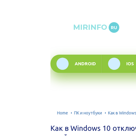
Онлай
MIRINFO
RU
инфор
техно
ANDROID
IOS
Home
ПК и ноутбуки
Как в Window
Как в Windows 10 отклю