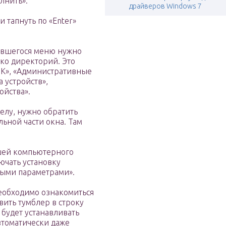
лнить».
драйверов Windows 7
и тапнуть по «Enter»
ившегося меню нужно
ко директорий. Это
ПК», «Административные
 устройств»,
ойства».
елу, нужно обратить
ьной части окна. Там
шей компьютерного
ючать установку
ными параметрами».
еобходимо ознакомиться
вить тумблер в строку
 будет устанавливать
томатически даже