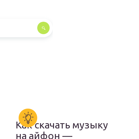
Как скачать музыку
на айфон —