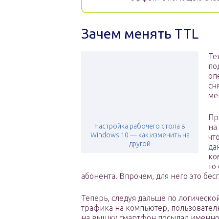
Зачем менять TTL
Те
по
оп
сн
ме
Пр
Настройка рабочего стола в
на
Windows 10 — как изменить на
чт
другой
да
ко
то
абонента. Впрочем, для него это бе
Теперь, следуя дальше по логическо
трафика на компьютер, пользователю
на вышку смартфон посылал именно 64