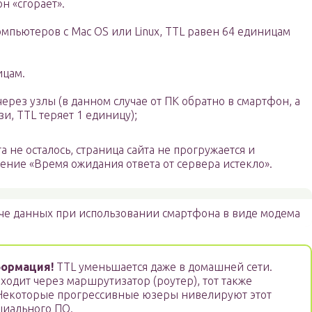
н «сгорает».
компьютеров с Mac OS или Linux, TTL равен 64 единицам
ицам.
через узлы (в данном случае от ПК обратно в смартфон, а
и, TTL теряет 1 единицу);
а не осталось, страница сайта не прогружается и
ение «Время ожидания ответа от сервера истекло».
че данных при использовании смартфона в виде модема
ормация!
TTL уменьшается даже в домашней сети.
ходит через маршрутизатор (роутер), тот также
 Некоторые прогрессивные юзеры нивелируют этот
циального ПО.