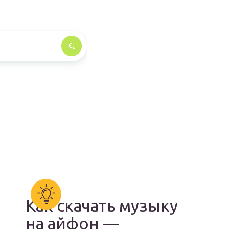
Как скачать музыку
на айфон —