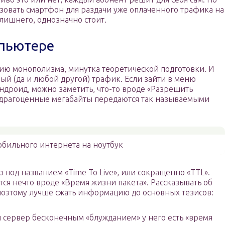
ьзовать смартфон для раздачи уже оплаченного трафика на
 лишнего, однозначно стоит.
мпьютере
нию монополизма, минутка теоретической подготовки. И
ьный (да и любой другой) трафик. Если зайти в меню
ндроид, можно заметить, что-то вроде «Разрешить
ь драгоценные мегабайты передаются так называемыми
обильного интернета на ноутбук
 под названием «Time To Live», или сокращенно «TTL».
тся нечто вроде «Время жизни пакета». Рассказывать об
поэтому лучше сжать информацию до основных тезисов:
л сервер бесконечным «блужданием» у него есть «время