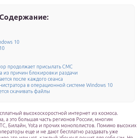
Содержание:
ndows 10
10
атор продолжает присылать СМС
а из причин блокировки раздачи
ется после каждого сеанса
нистратора в операционной системе Windows 10
ется скачивать файлы
бесплатный высокоскоростной интернет из космоса.
на, а это большая часть регионов России, многим
ТС, Билайн, Yota и прочих монополистов. Помимо высоких
операторы еще и не дают бесплатно раздавать уже
во это или нет, каждый абонент решит для себя сам. Но