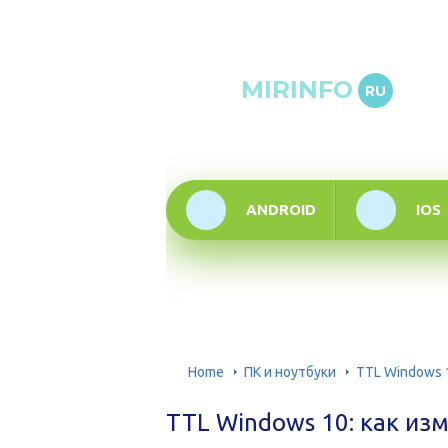
Онлай
MIRINFO
RU
инфор
техно
ANDROID
IOS
Home
ПК и ноутбуки
TTL Windows 1
TTL Windows 10: как изм