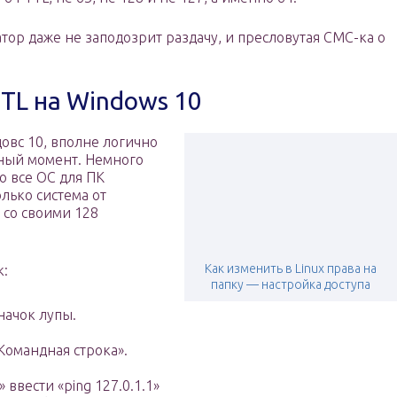
атор даже не заподозрит раздачу, и пресловутая СМС-ка о
TTL на Windows 10
овс 10, вполне логично
анный момент. Немного
о все ОС для ПК
лько система от
 со своими 128
Как изменить в Linux права на
к:
папку — настройка доступа
начок лупы.
«Командная строка».
 ввести «ping 127.0.1.1»