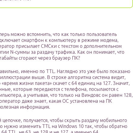
перь можно вспомнить, что как только пользователь
дключает смартфон к компьютеру в режиме модема,
ератор присылает СМСки с текстом о дополнительном
ятии N-суммы за раздачу трафика. Как он понимает, что
габайты сгорают через браузер ПК?
авильно, именно по TTL. Наглядно это уже было показано
 иллюстрации выше. В строке алгоритма система видит,
о «время жизни пакета» скачет с 64 единиц на 127. Значит,
нные, которые передаются с телефона, посылаются с
мпьютера, а учитывая, что только на Виндовс он равен 128,
 оператор даже знает, какая ОС установлена на ПК
сполезная информация.
й цепочке, получается, чтобы скрыть раздачу мобильного
 нужно изменить TTL на Windows 10 так, чтобы обратно
 TTL, не 63, не 128 и не 127, а именно 64.