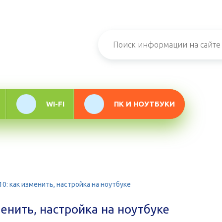
н-журнал про
мационные
логии
WI-FI
ПК И НОУТБУКИ
0: как изменить, настройка на ноутбуке
енить, настройка на ноутбуке