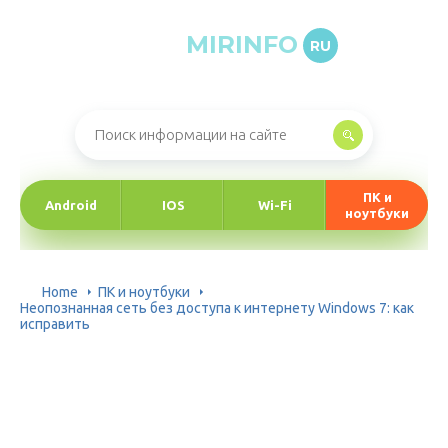
MIRINFO
RU
Онлайн-журнал про информационные технологии
ПК и
Android
IOS
Wi-Fi
ноутбуки
Home
ПК и ноутбуки
Неопознанная сеть без доступа к интернету Windows 7: как
исправить