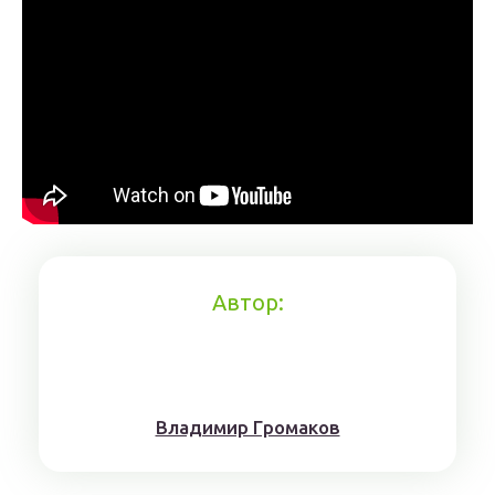
Автор:
Влaдимиp Гpoмaкoв