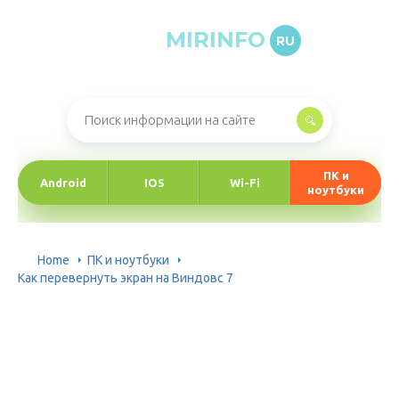
MIRINFO
RU
Онлайн-журнал про информационные технологии
ПК и
Android
IOS
Wi-Fi
ноутбуки
Home
ПК и ноутбуки
Как перевернуть экран на Виндовс 7