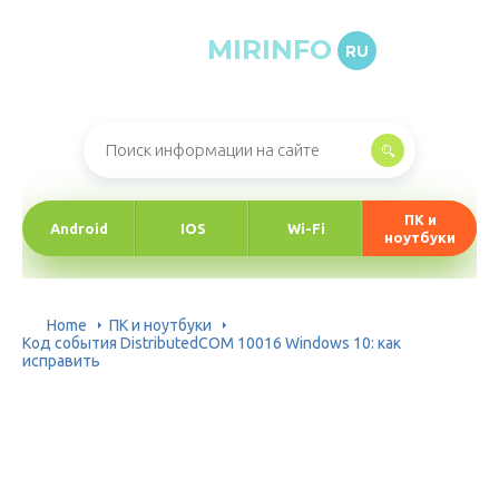
MIRINFO
RU
Онлайн-журнал про информационные технологии
ПК и
Android
IOS
Wi-Fi
ноутбуки
Home
ПК и ноутбуки
Код события DistributedCOM 10016 Windows 10: как
исправить