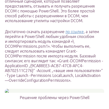
отличный сценарий, который позволяет
предоставлять, отзывать и получать разрешения
DCOM с помощью PowerShell. Это более простой
способ работы с разрешениями в DCOM, чем
использование утилиты настройки DCOM.
Достаточно скачать разрешение
по ссылке
, а затем
перейти в PowerShell любым удобным способом
и импортировать модуль командой «\
DCOMPermissions.psm1». Чтобы выполнить ее,
следует использовать командлет Grant-
DCOMPermission после импорта модуля. Базовый
синтаксис его выглядит так: «Grant-DCOMPermission -
ApplicationID „{9CA88EE3-ACB7-47C8-AFC4-
AB702511C276}“ -Account „<ваше имя пользователя>“
-Type Launch -Permissions LocalLaunch, LocalActivation
—OverrideConfigurationPermissions».
Решение проблемы через PowerShell