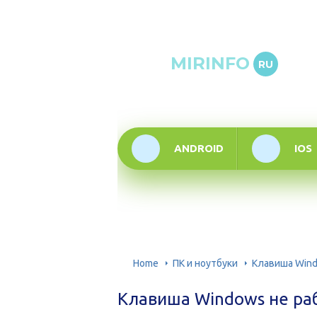
Онлай
MIRINFO
RU
инфор
техно
ANDROID
IOS
Home
ПК и ноутбуки
Клавиша Wind
Клавиша Windows не раб