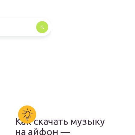
Как скачать музыку
на айфон —