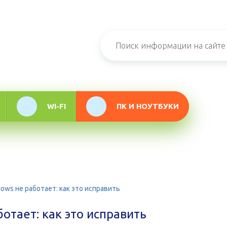
н-журнал про
мационные
логии
WI-FI
ПК И НОУТБУКИ
ows не работает: как это исправить
отает: как это исправить