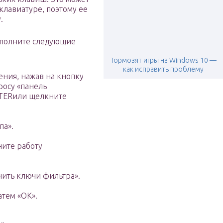
клавиатуре, поэтому ее
.
ыполните следующие
Тормозят игры на Windows 10 —
как исправить проблему
ления, нажав на кнопку
росу «панель
NTERили щелкните
па».
ните работу
ить ключи фильтра».
атем «ОК».