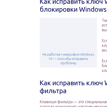
Как исправить ключ 
блокировки Windows
Та
ес
вы
Ес
кл
вк
Не работает микрофон Windows
10 — способы исправить
Ес
проблему
бл
кл
Как исправить ключ 
фильтра
Клавиши фильтра — это специальная
которая игнорирует нажатие нескол