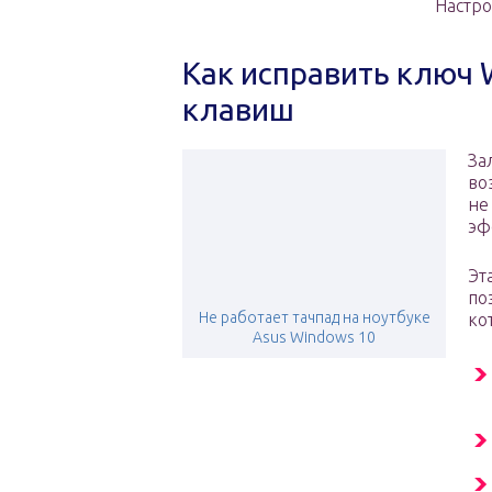
Настр
Как исправить ключ 
клавиш
За
во
не
эф
Эт
по
Не работает тачпад на ноутбуке
ко
Asus Windows 10