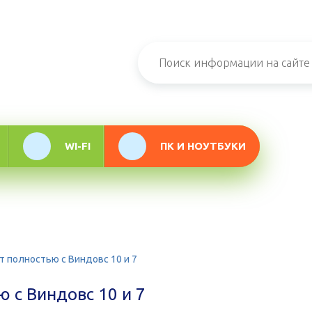
н-журнал про
мационные
логии
WI-FI
ПК И НОУТБУКИ
т полностью с Виндовс 10 и 7
ю с Виндовс 10 и 7