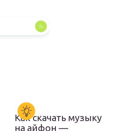
Как скачать музыку
на айфон —