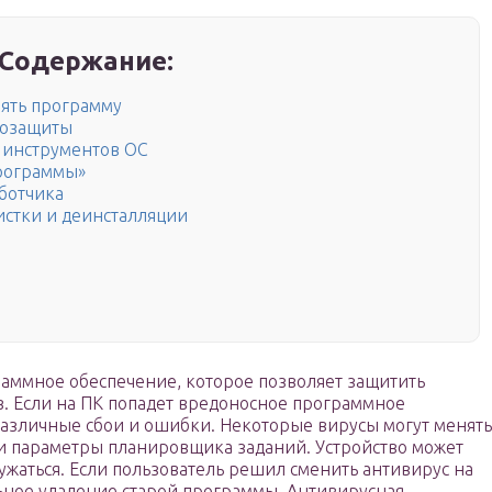
Содержание:
ять программу
мозащиты
 инструментов ОС
рограммы»
аботчика
стки и деинсталляции
раммное обеспечение, которое позволяет защитить
. Если на ПК попадет вредоносное программное
 различные сбои и ошибки. Некоторые вирусы могут менять
и параметры планировщика заданий. Устройство может
ужаться. Если пользователь решил сменить антивирус на
ьное удаление старой программы. Антивирусная