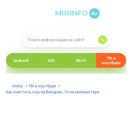
MIRINFO
RU
Онлайн-журнал про информационные технологии
ПК и
Android
IOS
Wi-Fi
ноутбуки
Home
ПК и ноутбуки
Как очистить кэш на Виндовс 10 на компьютере