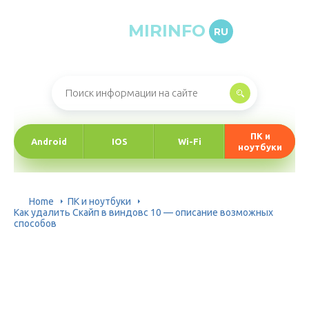
MIRINFO
RU
Онлайн-журнал про информационные технологии
ПК и
Android
IOS
Wi-Fi
ноутбуки
Home
ПК и ноутбуки
Как удалить Скайп в виндовс 10 — описание возможных
способов