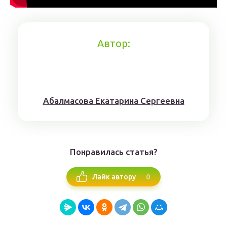
Автор:
Aбaлмaсoвa Eкaтaринa Ceргeeвнa
Понравилась статья?
0
Лайк автору