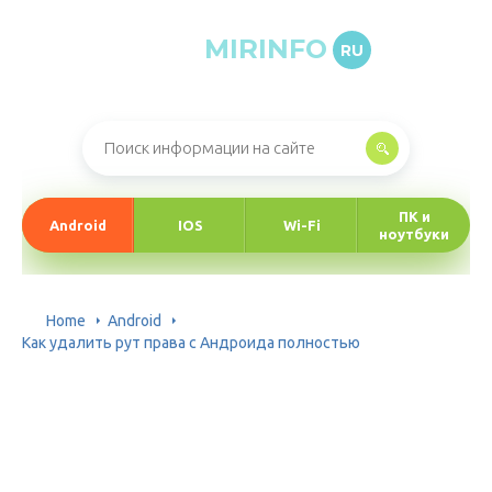
MIRINFO
RU
Онлайн-журнал про информационные технологии
ПК и
Android
IOS
Wi-Fi
ноутбуки
Home
Android
Как удалить рут права с Андроида полностью