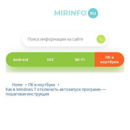
MIRINFO
RU
Онлайн-журнал про информационные технологии
ПК и
Android
IOS
Wi-Fi
ноутбуки
Home
ПК и ноутбуки
Как в Windows 7 отключить автозапуск программ —
пошаговая инструкция