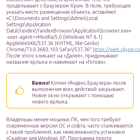
проделывают с браузером Хром. В поле, требующее
указать место размещения объекта, вставляют
«C:\Documents and Settings\Admin\Local
Settings\Application
Data\Yandex\YandexBrowser\Application\browser.exe»
-user-agent=»Mozilla/5.0 (Windows NT 6.1)
AppleWebKit/537.36 (KHTML, like Gecko)
Chrome/73.0.3683.103 Safari/537.36″
https://web.skype.c
После этого кликают на «Далее», придумывают
название ярлыка и нажимают на «Готово».
Важно!
Копии «Яндекс.Браузера» после
выполнения всех действий закрывают.
Новое окно открывают с помощью
нового ярлыка.
Владельцы менее мощных ПК, чем того требуют
современные версии ОС и софта, часто сталкиваются
с такой проблемой, как невозможность установки
«Скайпа» для Windows XP. Программа просто