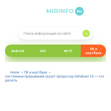
MIRINFO
RU
Онлайн-журнал про информационные технологии
ПК и
Android
IOS
Wi-Fi
ноутбуки
Home
ПК и ноутбуки
Системные прерывания грузят процессор Windows 10 — что
делать