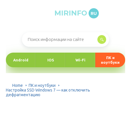
MIRINFO
RU
Онлайн-журнал про информационные технологии
ПК и
Android
IOS
Wi-Fi
ноутбуки
Home
ПК и ноутбуки
Настройка SSD Windows 7 — как отключить
дефрагментацию