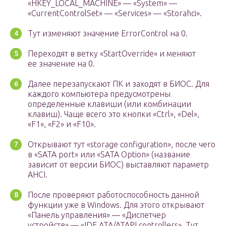
«HKEY_LOCAL_MACHINE» — «System» —
«CurrentControlSet» — «Services» — «Storahci».
Тут изменяют значение ErrorControl на 0.
Переходят в ветку «StartOverride» и меняют
ее значение на 0.
Далее перезапускают ПК и заходят в БИОС. Для
каждого компьютера предусмотрены
определенные клавиши (или комбинации
клавиш). Чаще всего это кнопки «Ctrl», «Del»,
«F1», «F2» и «F10».
Открывают тут «storage configuration», после чего
в «SATA port» или «SATA Option» (название
зависит от версии БИОС) выставляют параметр
AHCI.
После проверяют работоспособность данной
функции уже в Windows. Для этого открывают
«Панель управления» — «Диспетчер
устройств» — «IDE ATA/ATAPI controllers». Тут