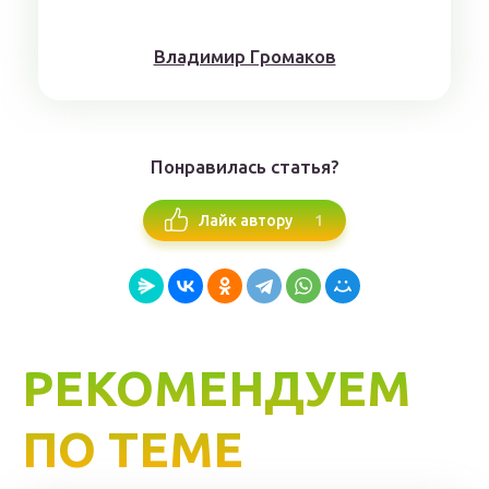
Влaдимиp Гpoмaкoв
Понравилась статья?
1
Лайк автору
РЕКОМЕНДУЕМ
ПО ТЕМЕ