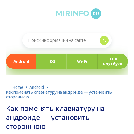
MIRINFO
RU
Онлайн-журнал про информационные технологии
ПК и
Android
IOS
Wi-Fi
ноутбуки
Home
Android
Как поменять клавиатуру на андроиде — установить
стороннюю
Как поменять клавиатуру на
андроиде — установить
стороннюю