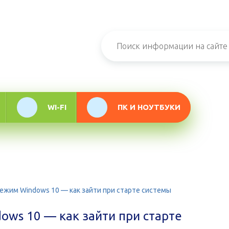
н-журнал про
мационные
логии
WI-FI
ПК И НОУТБУКИ
ежим Windows 10 — как зайти при старте системы
ws 10 — как зайти при старте