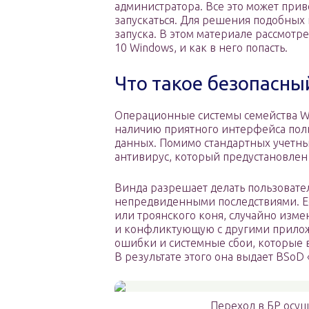
администратора. Все это может прив
запускаться. Для решения подобных
запуска. В этом материале рассмотр
10 Windows, и как в него попасть.
Что такое безопасны
Операционные системы семейства Wi
наличию приятного интерфейса поль
данных. Помимо стандартных учетных
антивирус, который предустановлен 
Винда разрешает делать пользователя
непредвиденными последствиями. Ес
или троянского коня, случайно изм
и конфликтующую с другими прилож
ошибки и системные сбои, которые в
В результате этого она выдает BSoD
Переход в БР осущ