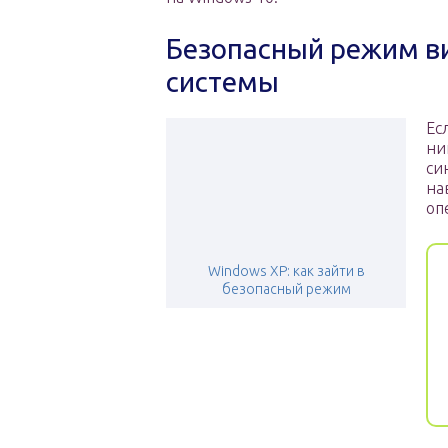
Безопасный режим ви
системы
Ес
ни
си
на
оп
Windows XP: как зайти в
безопасный режим