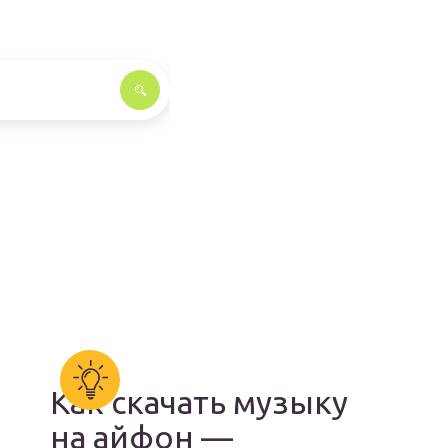
Как скачать музыку
на айфон —