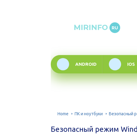
Онлай
MIRINFO
RU
инфор
техно
ANDROID
IOS
Home
ПК и ноутбуки
Безопасный р
Безопасный режим Windo