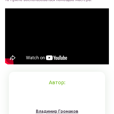
Автор:
Влaдимиp Гpoмaкoв