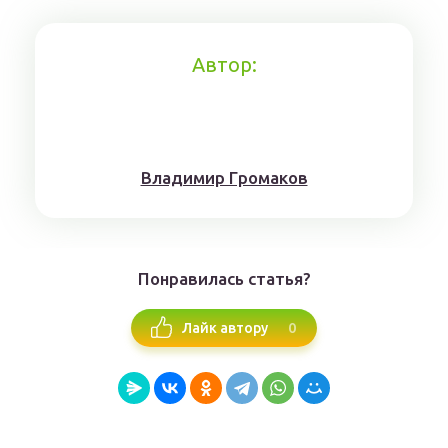
Автор:
Влaдимиp Гpoмaкoв
Понравилась статья?
0
Лайк автору