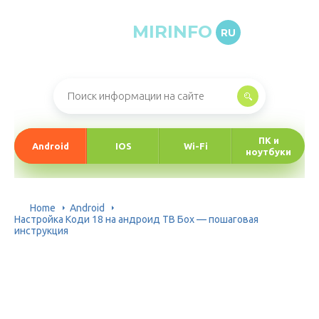
MIRINFO
RU
Онлайн-журнал про информационные технологии
ПК и
Android
IOS
Wi-Fi
ноутбуки
Home
Android
Настройка Коди 18 на андроид ТВ Бох — пошаговая
инструкция