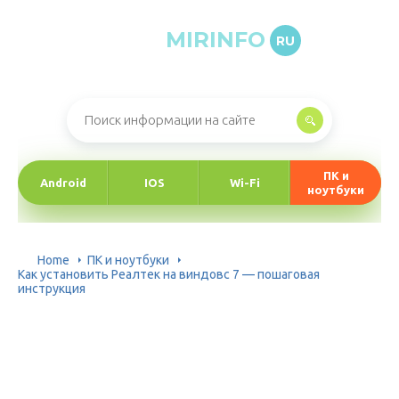
MIRINFO
RU
Онлайн-журнал про информационные технологии
ПК и
Android
IOS
Wi-Fi
ноутбуки
Home
ПК и ноутбуки
Как установить Реалтек на виндовс 7 — пошаговая
инструкция