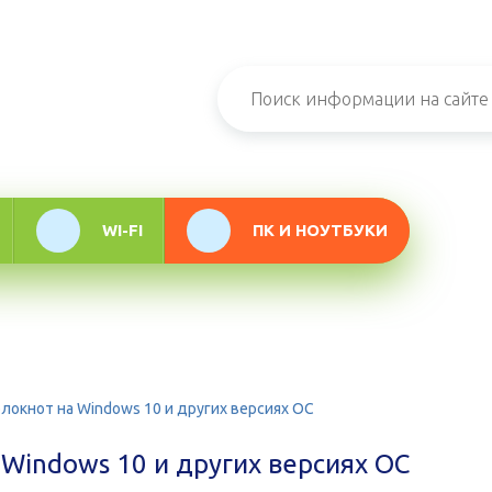
н-журнал про
мационные
логии
WI-FI
ПК И НОУТБУКИ
блокнот на Windows 10 и других версиях ОС
 Windows 10 и других версиях ОС