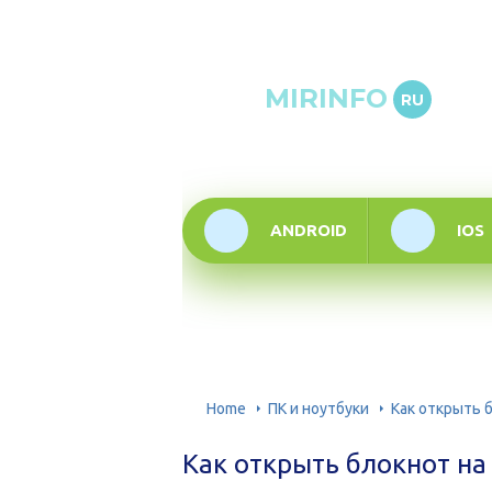
Онлай
MIRINFO
RU
инфор
техно
ANDROID
IOS
Home
ПК и ноутбуки
Как открыть 
Как открыть блокнот на