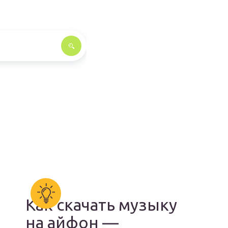
Как скачать музыку
на айфон —