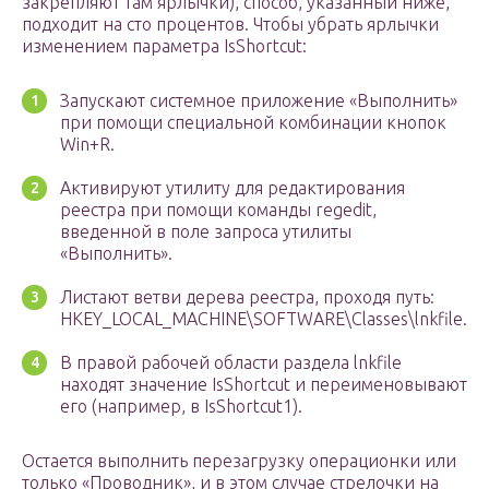
закрепляют там ярлычки), способ, указанный ниже,
подходит на сто процентов. Чтобы убрать ярлычки
изменением параметра IsShortcut:
Запускают системное приложение «Выполнить»
при помощи специальной комбинации кнопок
Win+R.
Активируют утилиту для редактирования
реестра при помощи команды regedit,
введенной в поле запроса утилиты
«Выполнить».
Листают ветви дерева реестра, проходя путь:
HKEY_LOCAL_MACHINE\SOFTWARE\Classes\lnkfile.
В правой рабочей области раздела lnkfile
находят значение IsShortcut и переименовывают
его (например, в IsShortcut1).
Остается выполнить перезагрузку операционки или
только «Проводник», и в этом случае стрелочки на