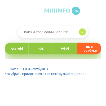
MIRINFO
RU
Онлайн-журнал про информационные технологии
ПК и
Android
IOS
Wi-Fi
ноутбуки
Home
ПК и ноутбуки
Как убрать приложения из автозагрузки Виндовс 10