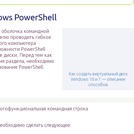
ws PowerShell
я оболочка командной
телю проводить гибкое
ного компьютера
ожности PowerShell
 диски. Перед тем как
мя раздела, необходимо
зования PowerShell.
Как создать виртуальный диск
Windows 10 и 7 — описание
способов
ногофункциональная командная строка
необходимо сделать следующее: