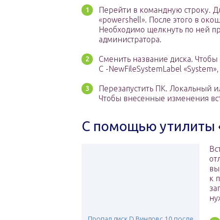
Перейти в командную строку. Д
«powershell». После этого в око
Необходимо щелкнуть по ней пр
администратора.
Сменить название диска. Чтобы с
C -NewFileSystemLabel «System»,
Перезапустить ПК. Локальный и
Чтобы внесенные изменения вст
С помощью утилиты 
Вс
от
вы
к 
за
ну
Пропал диск D Виндовс 10 после