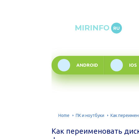
Онлай
MIRINFO
RU
инфор
техно
ANDROID
IOS
Home
ПК и ноутбуки
Как переимен
Как переименовать диск