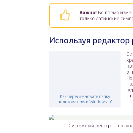
Важно!
Во время измен
только латинские симв
Используя редактор 
Си
хр
пр
о 
По
на
пе
с 
Как переименовать папку
пользователя в Windows 10
Системный реестр — позвол