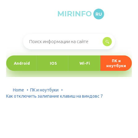
MIRINFO
RU
Онлайн-журнал про информационные технологии
ПК и
Android
IOS
Wi-Fi
ноутбуки
Home
ПК и ноутбуки
Как отключить залипание клавиш на виндовс 7