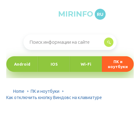
MIRINFO
RU
Онлайн-журнал про информационные технологии
ПК и
Android
IOS
Wi-Fi
ноутбуки
Home
ПК и ноутбуки
Как отключить кнопку Виндовс на клавиатуре