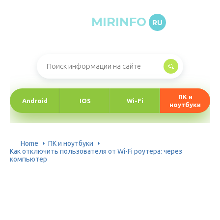
MIRINFO
RU
Онлайн-журнал про информационные технологии
ПК и
Android
IOS
Wi-Fi
ноутбуки
Home
ПК и ноутбуки
Как отключить пользователя от Wi-Fi роутера: через
компьютер