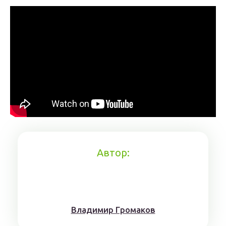
Автор:
Влaдимиp Гpoмaкoв