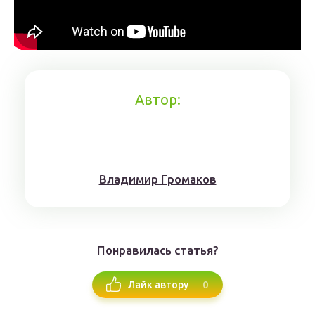
Автор:
Влaдимиp Гpoмaкoв
Понравилась статья?
0
Лайк автору