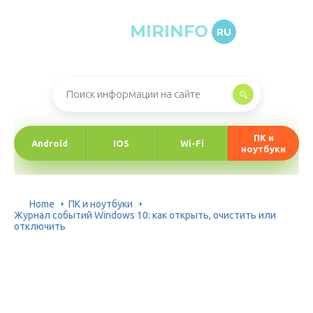
MIRINFO
RU
Онлайн-журнал про информационные технологии
ПК и
Android
IOS
Wi-Fi
ноутбуки
Home
ПК и ноутбуки
Журнал событий Windows 10: как открыть, очистить или
отключить