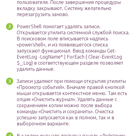
пользователя. После завершения процедуры
вкладку закрывают. Систему желательно
перезагрузить заново.
PowerShell помогает удалять записи.
Открывается утилита системной службой поиска.
В поисковом поле вписывается надпись
«powershell», и из появившегося списка
запускают функционал. Ввод команды Get-
EventLog -LogName* | ForEach { Clear-EventLog
$_.Log} в соответствующем разделе позволяет
удалить данные.
Записи удаляют при помощи открытия утилиты
«Просмотр событий». Вначале правой кнопкой
мыши открывается контекстное меню. Там есть
опция «Очистить журнал». Удалять данные с
сохранением копии можно после выбора
команды «Очистить и сохранить». Очистка
успешно запускается как в полном, так и в
выборочном варианте.
В каждом журнале доступна панель «Действия»,