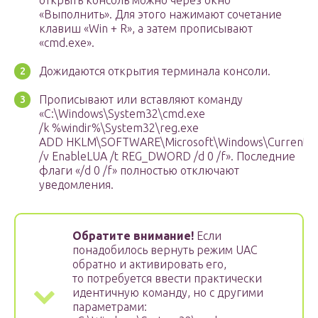
открыть консоль можно через окно
«Выполнить». Для этого нажимают сочетание
клавиш «Win + R», а затем прописывают
«cmd.exe».
Дожидаются открытия терминала консоли.
Прописывают или вставляют команду
«C:\Windows\System32\cmd.exe
/k %windir%\System32\reg.exe
ADD HKLM\SOFTWARE\Microsoft\Windows\CurrentVers
/v EnableLUA /t REG_DWORD /d 0 /f». Последние
флаги «/d 0 /f» полностью отключают
уведомления.
Обратите внимание!
Если
понадобилось вернуть режим UAC
обратно и активировать его,
то потребуется ввести практически
идентичную команду, но с другими
параметрами: