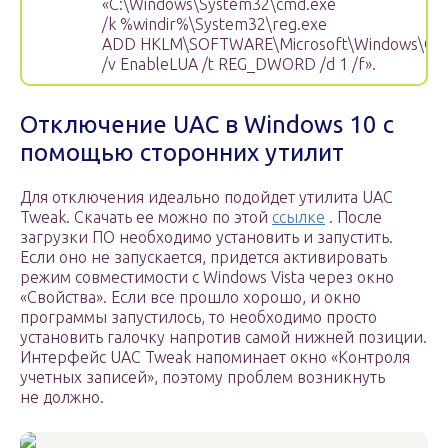
«C:\Windows\System32\cmd.exe
/k %windir%\System32\reg.exe
ADD HKLM\SOFTWARE\Microsoft\Windows\Curre
/v EnableLUA /t REG_DWORD /d 1 /f».
Отключение UAC в Windows 10 с
помощью сторонних утилит
Для отключения идеально подойдет утилита UAC
Tweak. Скачать ее можно по этой
ссылке
. После
загрузки ПО необходимо установить и запустить.
Если оно не запускается, придется активировать
режим совместимости с Windows Vista через окно
«Свойства». Если все прошло хорошо, и окно
программы запустилось, то необходимо просто
установить галочку напротив самой нижней позиции.
Интерфейс UAC Tweak напоминает окно «Контроля
учетных записей», поэтому проблем возникнуть
не должно.