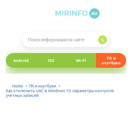
MIRINFO
RU
Онлайн-журнал про информационные технологии
ПК и
Android
IOS
Wi-Fi
ноутбуки
Home
ПК и ноутбуки
Как отключить UAC в Windows 10: параметры контроля
учетных записей