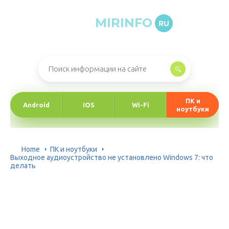
MIRINFO
RU
Онлайн-журнал про информационные технологии
ПК и
Android
IOS
Wi-Fi
ноутбуки
Home
ПК и ноутбуки
Выходное аудиоустройство не установлено Windows 7: что
делать