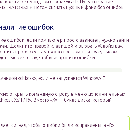
о ввести в командной строке «icacls Путь_название
ISTRATORS:F». Потом скачать нужный файл без ошибок
 наличие ошибок
ие ошибок, если компьютер просто зависает, нужно зайти
ками. Щелкните правой клавишей и выбрать «Свойства».
олнить проверку. Там нужно поставить галочку рядом
денные сектора», чтобы исправить ошибки.
омандой «chkdsk», если не запускается Windows 7
 нужно открыть командную строку в меню дополнительных
hkdsk X:/ F/ R». Вместо «Х» — буква диска, который
 дает сигнал, чтобы ошибки были исправлены, а «R»