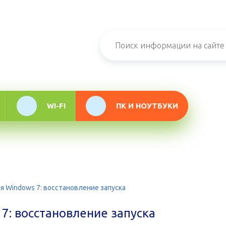
н-журнал про
мационные
логии
WI-FI
ПК И НОУТБУКИ
ся Windows 7: восстановление запуска
 7: восстановление запуска