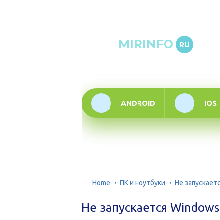
Онлай
MIRINFO
RU
инфор
техно
ANDROID
IOS
Home
ПК и ноутбуки
Не запускает
Не запускается Windows