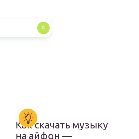
Как скачать музыку
на айфон —