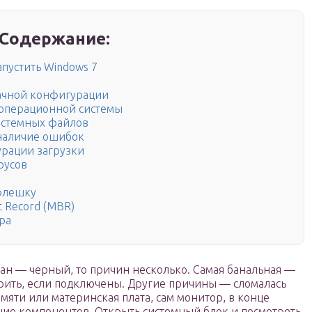
Содержание:
апустить Windows 7
ачной конфигурации
 операционной системы
истемных файлов
наличие ошибок
рации загрузки
русов
 флешку
 Record (MBR)
ра
кран — черный, то причин несколько. Самая банальная —
рить, если подключены. Другие причины — сломалась
амяти или материнская плата, сам монитор, в конце
ие компонентов. Открыть системный блок и посмотреть,