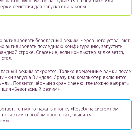
е важно, Windows не загружается на ноутбуке или
мерки действия для запуска одинаковы.
но активировать безопасный режим. Через него устраняют
мо активировать последнюю конфигурацию, запустить
омандной строке. Спасение, если компьютер включается,
 стол.
зопасный режим откроется. Только временные рамки после
тинки запуска Виндовс. Сразу как компьютер включится,
унды. Появится чёрный экран с меню, где можно выбрать
опция «Безопасный режим».
ботает, то нужно нажать кнопку «Reset» на системном
аться этим способом просто так, появятся
емы.