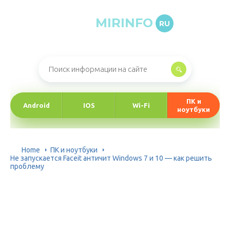
MIRINFO
RU
Онлайн-журнал про информационные технологии
ПК и
Android
IOS
Wi-Fi
ноутбуки
Home
ПК и ноутбуки
Не запускается Faceit античит Windows 7 и 10 — как решить
проблему