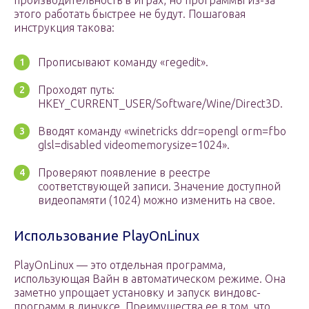
производительность в играх, но программы из-за
этого работать быстрее не будут. Пошаговая
инструкция такова:
Прописывают команду «regedit».
Проходят путь:
HKEY_CURRENT_USER/Software/Wine/Direct3D.
Вводят команду «winetricks ddr=opengl orm=fbo
glsl=disabled videomemorysize=1024».
Проверяют появление в реестре
соответствующей записи. Значение доступной
видеопамяти (1024) можно изменить на свое.
Использование PlayOnLinux
PlayOnLinux — это отдельная программа,
использующая Вайн в автоматическом режиме. Она
заметно упрощает установку и запуск виндовс-
программ в линуксе. Преимущества ее в том, что