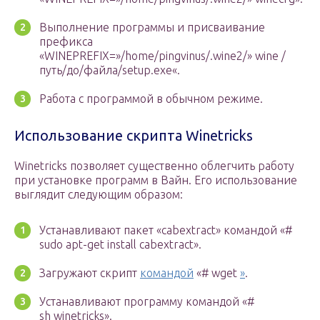
Выполнение программы и присваивание
префикса
«WINEPREFIX=»/home/pingvinus/.wine2/» wine /
путь/до/файла/setup.exe«.
Работа с программой в обычном режиме.
Использование скрипта Winetricks
Winetricks позволяет существенно облегчить работу
при установке программ в Вайн. Его использование
выглядит следующим образом:
Устанавливают пакет «cabextract» командой «#
sudo apt-get install cabextract».
Загружают скрипт
командой
«# wget
»
.
Устанавливают программу командой «#
sh winetricks».